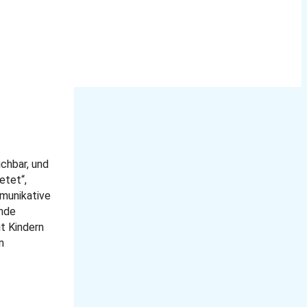
ichbar, und
etet“,
mmunikative
ände
it Kindern
n