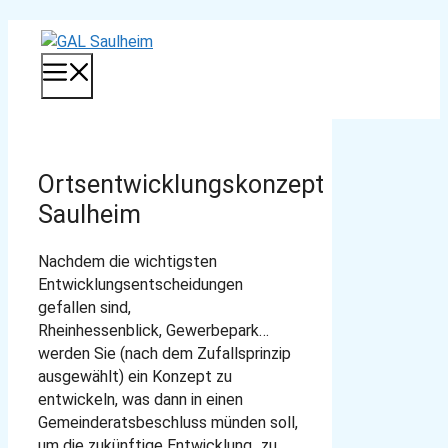
Zum
Inhalt
MENÜ
springen
Ortsentwicklungskonzept
Saulheim
Nachdem die wichtigsten
Entwicklungsentscheidungen
gefallen sind,
Rheinhessenblick, Gewerbepark…
werden Sie (nach dem Zufallsprinzip
ausgewählt) ein Konzept zu
entwickeln, was dann in einen
Gemeinderatsbeschluss münden soll,
um die zukünftige Entwicklung „zu